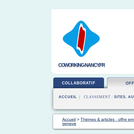
COWORKING-NANCY.FR
COLLABORATIF
OF
ACCUEIL
| CLASSEMENT :
SITES
,
AU
Accueil
>
Thèmes & articles : offre em
geneve