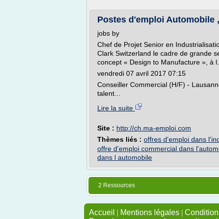
Postes d'emploi Automobile , t
jobs by
Chef de Projet Senior en Industrialisa
Clark Switzerland le cadre de grande s
concept « Design to Manufacture », à l
vendredi 07 avril 2017 07:15
Conseiller Commercial (H/F) - Lausanne
talent...
Lire la suite
Site :
http://ch.ma-emploi.com
Thèmes liés :
offres d'emploi dans l'i
offre d'emploi commercial dans l'autom
dans l automobile
2 Ressources
Accueil
|
Mentions légales
|
Conditions