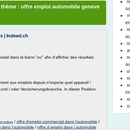
r
e thème : offre emploi automobile geneve
su
m
em
r
s | Indeed.ch
au
r
a
stal dans la barre "où" afin d'afficher des résultats
r
au
o
r
ment aux emplois depuis n'importe quel appareil !
r
und / oder Versicherungsbranche. In dieser Position
in
r
o
/
offre d'emploi commercial dans l'automobile
/
 en suisse
i dans l'automobile
/
offre d emploi dans l automobile