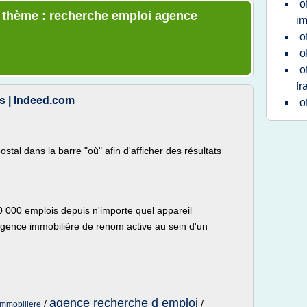
o
e thème : recherche emploi agence
im
o
o
o
fr
s | Indeed.com
o
stal dans la barre "où" afin d'afficher des résultats
0 000 emplois depuis n'importe quel appareil
 agence immobilière de renom active au sein d'un
agence recherche d emploi
/
/
immobiliere