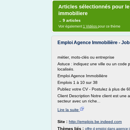
Articles sélectionnés pour l
immobiliere
9 articles
→
Voir également
1 Vidéos
pour ce thème
Emploi Agence Immobilière - Job
métier, mots-clés ou entreprise
Astuce : indiquez une ville ou un code po
localisés.
Emploi Agence Immobilière
Emplois 1 à 10 sur 38
Publiez votre CV - Postulez à plus de 6
Client Description Notre client est une
secteur avec un riche...
Lire la suite
Site :
http://emplois.be.indeed.com
Thèmes liés :
offre d emploi dans agence 