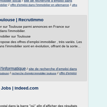
mobilier social
/
site de recherche d'emploi dans
/
/
bilier
offre d'emploi dans l'immobilier en alternance
offre
Toulouse | RecrutImmo
ier sur Toulouse parmi annonces en France sur
ans l'immobilier.
mobilier sur Toulouse
ropose des offres d'emploi immobilier , très variés. Les
s l'immobilier sont en évolution, offrant de la sorte...
 l'informatique
/
site de recherche d'emploi dans
/
/
offre d'emploi
toulouse
recherche d'emploi immobilier toulouse
- Jobs | Indeed.com
stal dans la barre "où" afin d'afficher des résultats