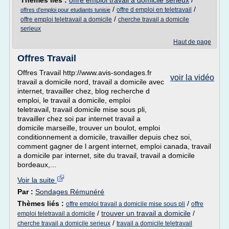
Thèmes liés :
offre emploi travail a domicile serieux
/
/
/
offre d emploi en teletravail
offres d'emploi pour etudiants tunisie
/
offre emploi teletravail a domicile
cherche travail a domicile
serieux
Haut de page
Offres Travail
Offres Travail http://www.avis-sondages.fr
voir la vidéo
travail a domicile nord, travail a domicile avec
internet, travailler chez, blog recherche d
emploi, le travail a domicile, emploi
teletravail, travail domicile mise sous pli,
travailler chez soi par internet travail a
domicile marseille, trouver un boulot, emploi
conditionnement a domicile, travailler depuis chez soi,
comment gagner de l argent internet, emploi canada, travail
a domicile par internet, site du travail, travail a domicile
bordeaux,...
Voir la suite
Par :
Sondages Rémunéré
Thèmes liés :
/
offre emploi travail a domicile mise sous pli
offre
/
trouver un travail a domicile
/
emploi teletravail a domicile
/
cherche travail a domicile serieux
travail a domicile teletravail