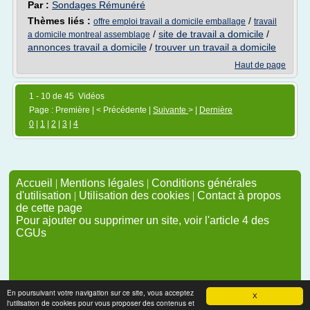
Par :
Sondages Rémunéré
Thèmes liés :
/
offre emploi travail a domicile emballage
travail
/
site de travail a domicile
/
a domicile montreal assemblage
annonces travail a domicile
/
trouver un travail a domicile
Haut de page
1 - 10 de 45 Vidéos
Page : Première | < Précédente |
Suivante
> |
Dernière
0
|
1
|
2
|
3
|
4
Accueil
|
Mentions légales
|
Conditions générales
d'utilisation
|
Utilisation des cookies
|
Contact à propos
de cette page
Pour ajouter ou supprimer un site, voir l'article 4 des
CGUs
En poursuivant votre navigation sur ce site, vous acceptez
X
l'utilisation de cookies pour vous proposer des contenus et