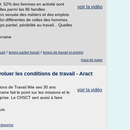
t. 52% des femmes en activité sont
voir la vidéo
les parmi les 86 familles
tion sexuée des métiers et des emplois
ploi différentes de celles des hommes.
 partiel, pénibilité au travail... Quelles
rraine
/
/
vail
temps partiel travail
temps de travail et emploi
Haut de page
luer les conditions de travail - Aract
ons de Travail fête ses 30 ans
voir la vidéo
aine fait le point sur les missions et le
eprise. Le CHSCT sert aussi à faire
uis.
ntreprise