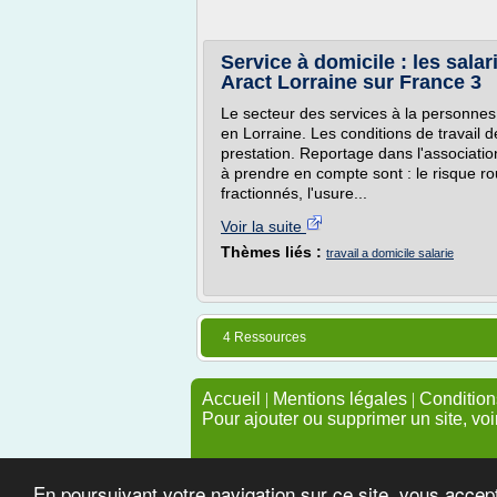
Service à domicile : les salar
Aract Lorraine sur France 3
Le secteur des services à la personnes
en Lorraine. Les conditions de travail d
prestation. Reportage dans l'associatio
à prendre en compte sont : le risque routi
fractionnés, l'usure...
Voir la suite
Thèmes liés :
travail a domicile salarie
4 Ressources
Accueil
|
Mentions légales
|
Conditions
Pour ajouter ou supprimer un site, voi
En poursuivant votre navigation sur ce site, vous accep