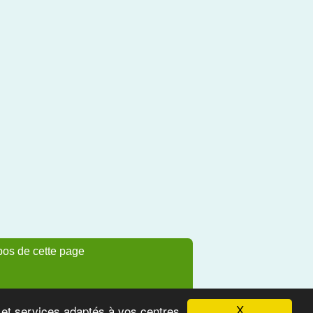
pos de cette page
s et services adaptés à vos centres
X