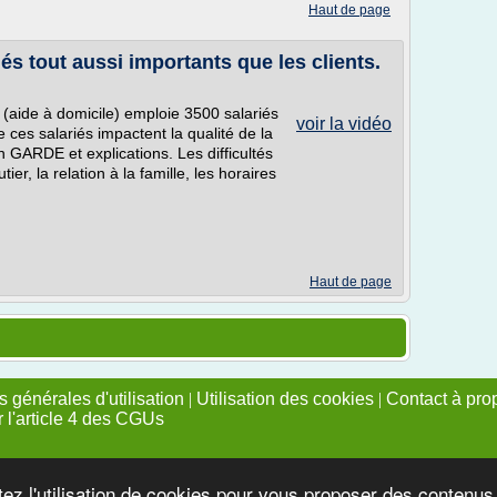
Haut de page
iés tout aussi importants que les clients.
 (aide à domicile) emploie 3500 salariés
voir la vidéo
e ces salariés impactent la qualité de la
n GARDE et explications. Les difficultés
er, la relation à la famille, les horaires
Haut de page
 générales d'utilisation
|
Utilisation des cookies
|
Contact à pro
r l'article 4 des CGUs
tez l'utilisation de cookies pour vous proposer des contenu