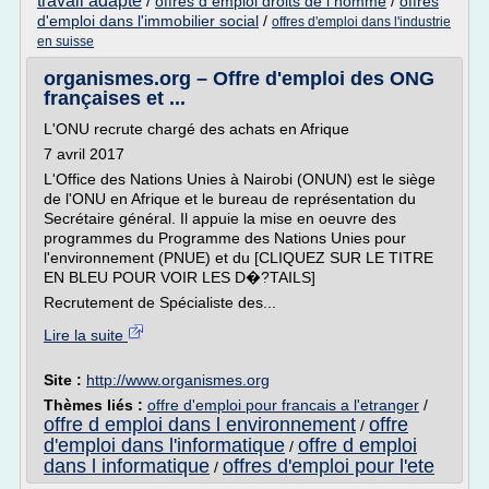
travail adapte
/
offres d emploi droits de l homme
/
offres
d'emploi dans l'immobilier social
/
offres d'emploi dans l'industrie
en suisse
organismes.org – Offre d'emploi des ONG
françaises et ...
L'ONU recrute chargé des achats en Afrique
7 avril 2017
L'Office des Nations Unies à Nairobi (ONUN) est le siège
de l'ONU en Afrique et le bureau de représentation du
Secrétaire général. Il appuie la mise en oeuvre des
programmes du Programme des Nations Unies pour
l'environnement (PNUE) et du [CLIQUEZ SUR LE TITRE
EN BLEU POUR VOIR LES D�?TAILS]
Recrutement de Spécialiste des...
Lire la suite
Site :
http://www.organismes.org
Thèmes liés :
offre d'emploi pour francais a l'etranger
/
offre d emploi dans l environnement
offre
/
d'emploi dans l'informatique
offre d emploi
/
dans l informatique
offres d'emploi pour l'ete
/