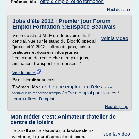
offre d emploi et de formation
Thèmes liés :
Haut de page
Jobs d'été 2012 : Premier jour Forum
Emploi Formation @Elispace Beauvais
Visite du stand MEF du Beauvaisis, hall
voir la vidéo
central, vue sur le stand du Blog46 spécial
"jobs d'été" 2012 : offres de jobs, fiches
pratiques et dossiers infos jeunes
'technique de recherche d'emploi, jobs,
animation, transport, entreprises...'
Voir la suite
Par :
blog46beauvais
recherche emploi job d'ete
Thèmes liés :
/
dossier
/
offre d emploi pour jeunes
/
technique de recherche d'emploi
forum offres d'emploi
Haut de page
Mon métier c'est: Animateur d'atelier de
centre de loisirs
Un jour il est un chevalier, le lendemain un
voir la vidéo
aventurier, le jour d'après il endossera