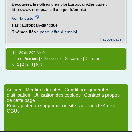
Découvrez les offres d'emploi Europcar Atlantique :
http://www.europcar-atlantique.fr/emploi
Voir la suite
Par :
EuropcarAtlantique
Thèmes liés :
poste offre d emploi
Haut de page
11 - 20 de 207 Vidéos
Page :
Première
| <
Précédente
|
Suivante
> |
Dernière
0
|
1
|
2
|
3
|
4
|
5
|
6
...
Accueil
|
Mentions légales
|
Conditions générales
d'utilisation
|
Utilisation des cookies
|
Contact à propos
de cette page
Pour ajouter ou supprimer un site, voir l'article 4 des
CGUs