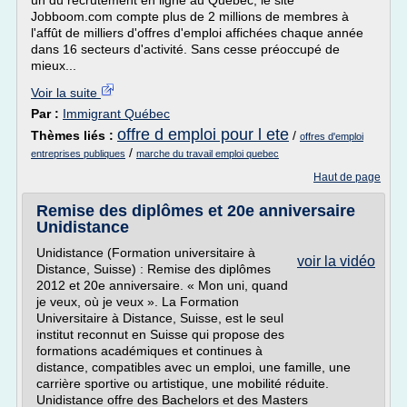
un du recrutement en ligne au Québec, le site
Jobboom.com compte plus de 2 millions de membres à
l'affût de milliers d'offres d'emploi affichées chaque année
dans 16 secteurs d'activité. Sans cesse préoccupé de
mieux...
Voir la suite
Par :
Immigrant Québec
offre d emploi pour l ete
Thèmes liés :
/
offres d'emploi
/
entreprises publiques
marche du travail emploi quebec
Haut de page
Remise des diplômes et 20e anniversaire
Unidistance
Unidistance (Formation universitaire à
voir la vidéo
Distance, Suisse) : Remise des diplômes
2012 et 20e anniversaire. « Mon uni, quand
je veux, où je veux ». La Formation
Universitaire à Distance, Suisse, est le seul
institut reconnut en Suisse qui propose des
formations académiques et continues à
distance, compatibles avec un emploi, une famille, une
carrière sportive ou artistique, une mobilité réduite.
Unidistance offre des Bachelors et des Masters