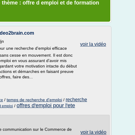
 thème : offre d emploi et de formation
video2brain.com
djn
voir la vidéo
our une recherche d'emploi efficace
 sans cesse en mouvement. Il est donc
emploi en vous assurant d'avoir mis
gardant votre motivation intacte du début
es actions et démarches en faisant preuve
fres, faire des...
recherche
/
temps de recherche d'emploi
/
ce
offres d'emploi pour l'ete
/
d emploi
e communication sur le Commerce de
voir la vidéo