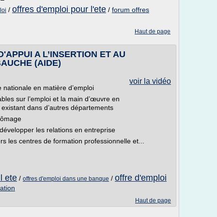
offres d'emploi pour l'ete
/
/
forum offres
loi
Haut de page
APPUI A L’INSERTION ET AU
AUCHE (AIDE)
voir la vidéo
ue nationale en matière d’emploi
bles sur l’emploi et la main d’œuvre en
 existant dans d’autres départements
chômage
 développer les relations en entreprise
s les centres de formation professionnelle et...
l ete
offre d'emploi
/
/
offres d'emploi dans une banque
ation
Haut de page