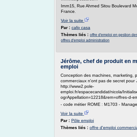
Imm15, Rue Ahmed Sitou Boulevard Mo
France.
Voir la suite
Par :
cafp casa
Thèmes liés :
offre d'emploi en gestion d
offres d'emploi administration
Jérôme, chef de produit en ma
emploi
Conception des machines, marketing, pu
commerciaux n'ont pas de secret pour Jé
http://www2.pole-
emploi.fr/espacecandidat/nicola/Initial
ogrAppellation=12218&rem=offres-d-em
- code métier ROME : M1703 - Managem
Voir la suite
Par :
Pôle emploi
Thèmes liés :
offre d'emploi commerci