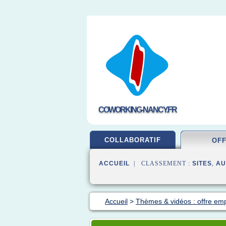
COWORKING-NANCY.FR
COLLABORATIF
OF
ACCUEIL
| CLASSEMENT :
SITES
,
AU
Accueil
>
Thèmes & vidéos : offre emp