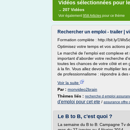
Vidéos sélectionnées pour le
207 Vidéos
→
Voir également
958 Articles
pour ce thème
Rechercher un emploi - trailer | 
Formation complète : http://bit.ly/1Ws5
Optimisez votre temps et vos actions p
Le marché de l'emploi est complexe et
important d'aborder votre recherche d'
toutes les chances de votre côté et en 
à la fin. Vous allez devoir multiplier l
de professionnalisme : répondre à des of
Voir la suite
Par :
monvideo2brain
Thèmes liés :
recherche d emploi assuran
d'emploi pour cet ete
/
assurance offre 
Le B to B, c'est quoi ?
La semaine du B to B: Campagne Tv d
gros du 27 janvier au 4 février 2014.