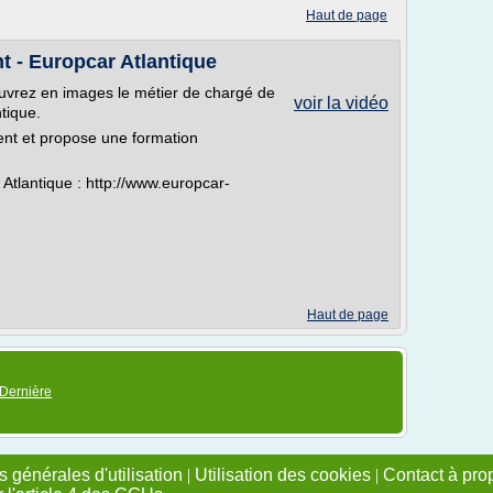
Haut de page
t - Europcar Atlantique
ouvrez en images le métier de chargé de
voir la vidéo
tique.
ent et propose une formation
Atlantique : http://www.europcar-
Haut de page
Dernière
 générales d'utilisation
|
Utilisation des cookies
|
Contact à pro