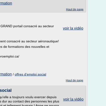
ormation
Haut de page
us GRAND portail consacré au secteur
voir la vidéo
ment consacré au secteur aéronautique!
res de formations des nouvelles et
eroemploi.ca/
ormation
/
offres d'emploi social
Haut de page
social
qu'elle a toujours voulu exercer depuis
voir la vidéo
ois dur au contact des personnes les plus
nt et tellement humain ! Anne ne pourra