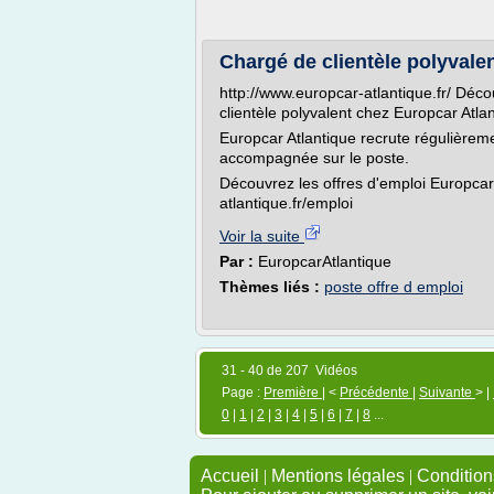
Chargé de clientèle polyvalen
http://www.europcar-atlantique.fr/ Déc
clientèle polyvalent chez Europcar Atlan
Europcar Atlantique recrute régulièrem
accompagnée sur le poste.
Découvrez les offres d'emploi Europcar 
atlantique.fr/emploi
Voir la suite
Par :
EuropcarAtlantique
Thèmes liés :
poste offre d emploi
31 - 40 de 207 Vidéos
Page :
Première
| <
Précédente
|
Suivante
> |
0
|
1
|
2
|
3
|
4
|
5
|
6
|
7
|
8
...
Accueil
|
Mentions légales
|
Conditions