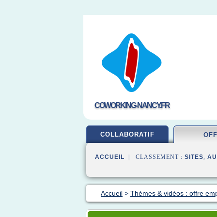
COWORKING-NANCY.FR
COLLABORATIF
OF
ACCUEIL
| CLASSEMENT :
SITES
,
AU
Accueil
>
Thèmes & vidéos : offre emp