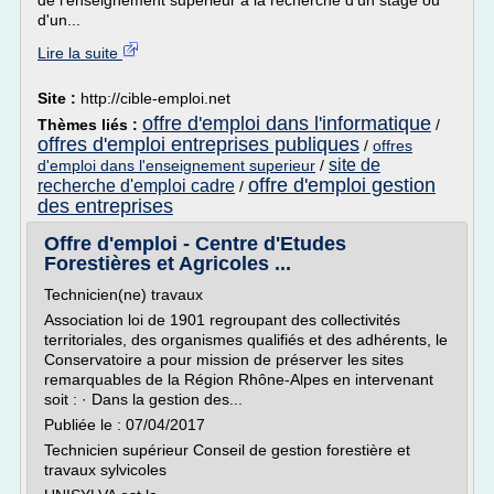
de l'enseignement supérieur à la recherche d'un stage ou
d'un...
Lire la suite
Site :
http://cible-emploi.net
offre d'emploi dans l'informatique
Thèmes liés :
/
offres d'emploi entreprises publiques
/
offres
site de
d'emploi dans l'enseignement superieur
/
offre d'emploi gestion
recherche d'emploi cadre
/
des entreprises
Offre d'emploi - Centre d'Etudes
Forestières et Agricoles ...
Technicien(ne) travaux
Association loi de 1901 regroupant des collectivités
territoriales, des organismes qualifiés et des adhérents, le
Conservatoire a pour mission de préserver les sites
remarquables de la Région Rhône-Alpes en intervenant
soit : · Dans la gestion des...
Publiée le : 07/04/2017
Technicien supérieur Conseil de gestion forestière et
travaux sylvicoles