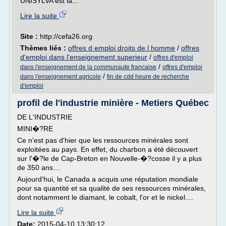
UNISYLVA est la...
Lire la suite
Site :
http://cefa26.org
Thèmes liés :
offres d emploi droits de l homme
/
offres
d'emploi dans l'enseignement superieur
/
offres d'emploi
/
dans l'enseignement de la communaute francaise
offres d'emploi
/
dans l'enseignement agricole
fin de cdd heure de recherche
d'emploi
profil de l'industrie minière - Metiers Québec
DE L'INDUSTRIE
MINI�?RE
Ce n'est pas d'hier que les ressources minérales sont
exploitées au pays. En effet, du charbon a été découvert
sur l'�?le de Cap-Breton en Nouvelle-�?cosse il y a plus
de 350 ans....
Aujourd'hui, le Canada a acquis une réputation mondiale
pour sa quantité et sa qualité de ses ressources minérales,
dont notamment le diamant, le cobalt, l'or et le nickel....
Lire la suite
Date:
2015-04-10 13:30:12