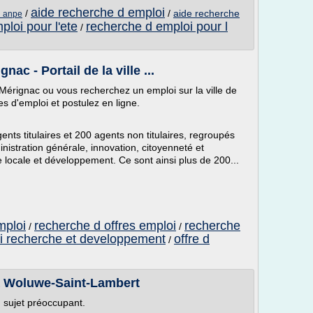
aide recherche d emploi
/
/
aide recherche
i anpe
ploi pour l'ete
recherche d emploi pour l
/
nac - Portail de la ville ...
e Mérignac ou vous recherchez un emploi sur la ville de
es d'emploi et postulez en ligne.
ts titulaires et 200 agents non titulaires, regroupés
istration générale, innovation, citoyenneté et
vie locale et développement. Ce sont ainsi plus de 200...
mploi
recherche d offres emploi
recherche
/
/
oi recherche et developpement
offre d
/
 à Woluwe-Saint-Lambert
un sujet préoccupant.