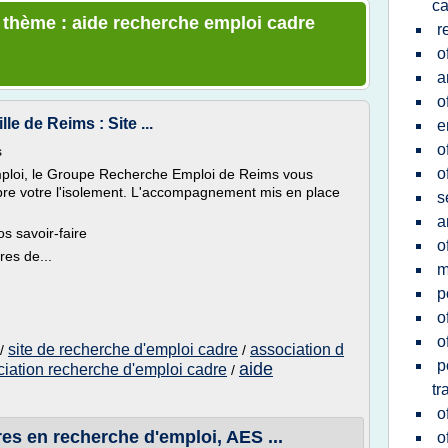
c
e thème : aide recherche emploi cadre
r
o
a
o
lle de Reims : Site ...
e
o
s
o
mploi, le Groupe Recherche Emploi de Reims vous
pre votre l'isolement. L'accompagnement mis en place
s
a
s savoir-­faire
o
res de...
m
p
o
o
site de recherche d'emploi cadre
association d
/
/
p
aide
iation recherche d'emploi cadre
/
tr
o
es en recherche d'emploi, AES ...
o