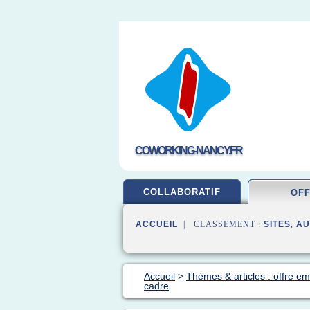
COWORKING-NANCY.FR
COLLABORATIF
OF
ACCUEIL
| CLASSEMENT :
SITES
,
AU
Accueil
>
Thèmes & articles : offre em
cadre