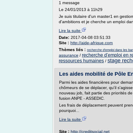
1 message
Le 24/01/2013 à 11h29
Je suis titulaire d'un master1 en gestio
d'ambitions et je cherche un emploi dan
Lire la suite
Date:
2017-04-08 03:51:33
Site :
http://aide-afrique.com
Thèmes liés :
recherche d'emploi dans les b
recherche d'emploi en 
assurance
/
stage rech
ressources humaines
/
Les aides mobilité de Pôle E
Parmi les aides financières pour dema
chômeurs de se déplacer, qu'il s'agisse
nouveau job, fait partie des priorités 
fusion ANPE - ASSEDIC.
Les frais de déplacement peuvent prend
pourquoi...
Lire la suite
Site :
http://creditsocial.net