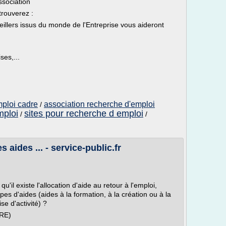
ssociation
rouverez :
eillers issus du monde de l'Entreprise vous aideront
ses,...
mploi cadre
association recherche d'emploi
/
mploi
sites pour recherche d emploi
/
/
 aides ... - service-public.fr
il existe l'allocation d'aide au retour à l'emploi,
pes d'aides (aides à la formation, à la création ou à la
se d'activité) ?
ARE)