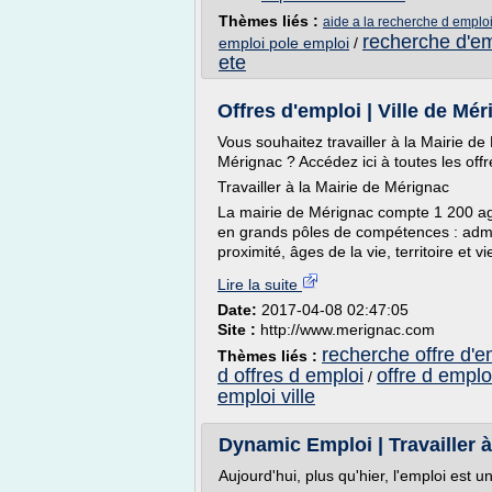
Thèmes liés :
aide a la recherche d emplo
recherche d'em
emploi pole emploi
/
ete
Offres d'emploi | Ville de Mérig
Vous souhaitez travailler à la Mairie d
Mérignac ? Accédez ici à toutes les offr
Travailler à la Mairie de Mérignac
La mairie de Mérignac compte 1 200 agen
en grands pôles de compétences : admin
proximité, âges de la vie, territoire et 
Lire la suite
Date:
2017-04-08 02:47:05
Site :
http://www.merignac.com
recherche offre d'e
Thèmes liés :
d offres d emploi
offre d empl
/
emploi ville
Dynamic Emploi | Travailler
Aujourd'hui, plus qu'hier, l'emploi est 