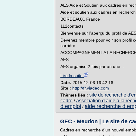
AES Aide et Soutien aux cadres en rec
Aide et soutien aux cadres en recherch
BORDEAUX, France
112contacts
Bienvenue sur l'aperçu du profil de AE
Devenez membre pour voir son profil c
carrière
ACCOMPAGNEMENT A LA RECHERCH
AES
AES organise 2 fois par an une...
Lire la suite
Date:
2015-12-06 16:42:16
Site :
http://fr.viadeo.com
site de recherche d'e
Thèmes liés :
cadre
association d aide a la rec
/
d emploi
aide recherche d emp
/
GEC - Meudon | Le site de ca
Cadres en recherche d'un nouvel empl