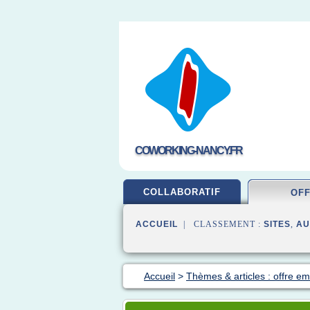
COWORKING-NANCY.FR
COLLABORATIF
OF
ACCUEIL
| CLASSEMENT :
SITES
,
AU
Accueil
>
Thèmes & articles : offre em