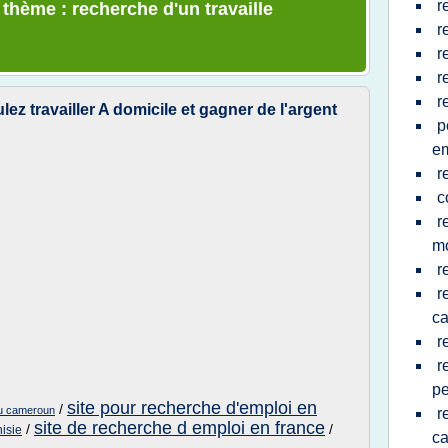
r
 thème : recherche d'un travaille
r
r
r
r
lez travailler A domicile et gagner de l'argent
p
em
r
c
r
m
r
r
c
r
r
p
site pour recherche d'emploi en
/
au cameroun
r
site de recherche d emploi en france
/
/
nisie
c