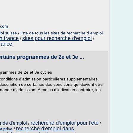
e.com
oi suisse
/
liste de tous les sites de recherche d emploi
n france
sites pour recherche d'emploi
/
/
france
rtains programmes de 2e et 3e ...
ogrammes de 2e et 3e cycles
nditions d'admission particulières supplémentaires.
escription de certaines des conditions qui doivent être
nde d'admission. À moins d'indication contraire, les
recherche d'emploi pour l'ete
ande d'emploi
/
/
recherche d'emploi dans
t prive
/