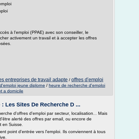
emploi
ploi
ccès à l'emploi (PPAE) avec son conseiller, le
er activement un travail et à accepter les offres
osées.
es entreprises de travail adapte
offres d'emploi
/
d'emploi jeune diplome
/
heure de recherche d'emploi
et a domicile
: Les Sites De Recherche D ...
rche d'offres d'emploi par secteur, localisation... Mais
d'être alerté des offres par email, ou encore de
t en Suisse.
ent point d'entrée vers l'emploi. Ils conviennent à tous
ive.