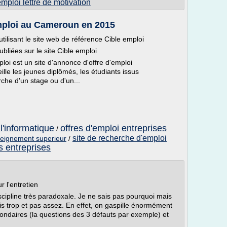
mploi lettre de motivation
Emploi au Cameroun en 2015
tilisant le site web de référence Cible emploi
ubliées sur le site Cible emploi
loi est un site d'annonce d'offre d'emploi
e les jeunes diplômés, les étudiants issus
che d'un stage ou d'un...
l'informatique
offres d'emploi entreprises
/
site de recherche d'emploi
nseignement superieur
/
s entreprises
 l'entretien
iscipline très paradoxale. Je ne sais pas pourquoi mais
is trop et pas assez. En effet, on gaspille énormément
ndaires (la questions des 3 défauts par exemple) et