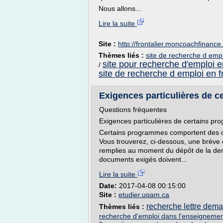
Nous allons...
Lire la suite
Site :
http://frontalier.moncoachfinanc
Thèmes liés :
site de recherche d empl
site pour recherche d'emploi e
/
site de recherche d emploi en 
Exigences particulières de ce
Questions fréquentes
Exigences particulières de certains pr
Certains programmes comportent des co
Vous trouverez, ci-dessous, une brève d
remplies au moment du dépôt de la dema
documents exigés doivent...
Lire la suite
Date:
2017-04-08 00:15:00
Site :
etudier.uqam.ca
recherche lettre dem
Thèmes liés :
recherche d'emploi dans l'enseignemen