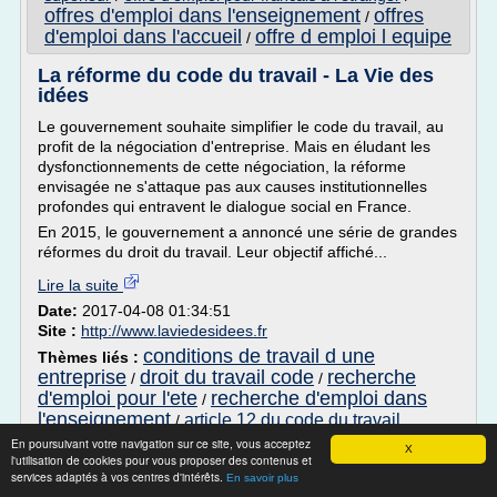
offres d'emploi dans l'enseignement
offres
/
d'emploi dans l'accueil
offre d emploi l equipe
/
La réforme du code du travail - La Vie des
idées
Le gouvernement souhaite simplifier le code du travail, au
profit de la négociation d'entreprise. Mais en éludant les
dysfonctionnements de cette négociation, la réforme
envisagée ne s'attaque pas aux causes institutionnelles
profondes qui entravent le dialogue social en France.
En 2015, le gouvernement a annoncé une série de grandes
réformes du droit du travail. Leur objectif affiché...
Lire la suite
Date:
2017-04-08 01:34:51
Site :
http://www.laviedesidees.fr
conditions de travail d une
Thèmes liés :
entreprise
droit du travail code
recherche
/
/
d'emploi pour l'ete
recherche d'emploi dans
/
l'enseignement
article 12 du code du travail
/
En poursuivant votre navigation sur ce site, vous acceptez
X
Comment (et pourquoi) écrire un projet de
l'utilisation de cookies pour vous proposer des contenus et
recherche ...
services adaptés à vos centres d'intérêts.
En savoir plus