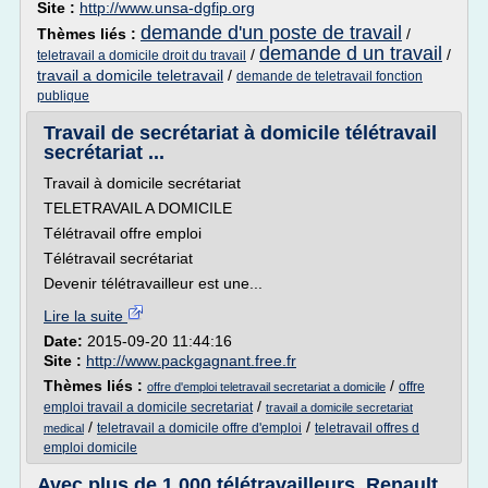
Site :
http://www.unsa-dgfip.org
demande d'un poste de travail
Thèmes liés :
/
demande d un travail
/
/
teletravail a domicile droit du travail
travail a domicile teletravail
/
demande de teletravail fonction
publique
Travail de secrétariat à domicile télétravail
secrétariat ...
Travail à domicile secrétariat
TELETRAVAIL A DOMICILE
Télétravail offre emploi
Télétravail secrétariat
Devenir télétravailleur est une...
Lire la suite
Date:
2015-09-20 11:44:16
Site :
http://www.packgagnant.free.fr
Thèmes liés :
/
offre
offre d'emploi teletravail secretariat a domicile
/
emploi travail a domicile secretariat
travail a domicile secretariat
/
/
teletravail a domicile offre d'emploi
teletravail offres d
medical
emploi domicile
Avec plus de 1 000 télétravailleurs, Renault