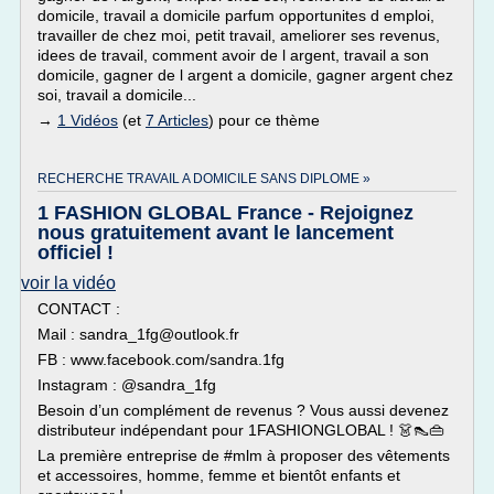
domicile, travail a domicile parfum opportunites d emploi,
travailler de chez moi, petit travail, ameliorer ses revenus,
idees de travail, comment avoir de l argent, travail a son
domicile, gagner de l argent a domicile, gagner argent chez
soi, travail a domicile...
→
1 Vidéos
(et
7 Articles
) pour ce thème
RECHERCHE TRAVAIL A DOMICILE SANS DIPLOME »
1 FASHION GLOBAL France - Rejoignez
nous gratuitement avant le lancement
officiel !
voir la vidéo
CONTACT :
Mail : sandra_1fg@outlook.fr
FB : www.facebook.com/sandra.1fg
Instagram : @sandra_1fg
Besoin d’un complément de revenus ? Vous aussi devenez
distributeur indépendant pour 1FASHIONGLOBAL ! 👗👠👜
La première entreprise de #mlm à proposer des vêtements
et accessoires, homme, femme et bientôt enfants et