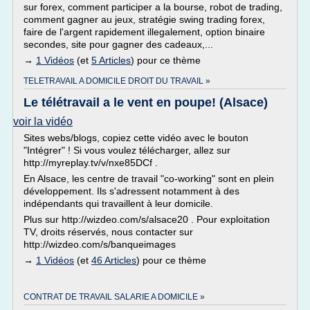
sur forex, comment participer a la bourse, robot de trading,
comment gagner au jeux, stratégie swing trading forex,
faire de l'argent rapidement illegalement, option binaire
secondes, site pour gagner des cadeaux,...
→
1 Vidéos
(et
5 Articles
) pour ce thème
TELETRAVAIL A DOMICILE DROIT DU TRAVAIL »
Le télétravail a le vent en poupe! (Alsace)
voir la vidéo
Sites webs/blogs, copiez cette vidéo avec le bouton
"Intégrer" ! Si vous voulez télécharger, allez sur
http://myreplay.tv/v/nxe85DCf .
En Alsace, les centre de travail "co-working" sont en plein
développement. Ils s'adressent notamment à des
indépendants qui travaillent à leur domicile.
Plus sur http://wizdeo.com/s/alsace20 . Pour exploitation
TV, droits réservés, nous contacter sur
http://wizdeo.com/s/banqueimages
→
1 Vidéos
(et
46 Articles
) pour ce thème
CONTRAT DE TRAVAIL SALARIE A DOMICILE »