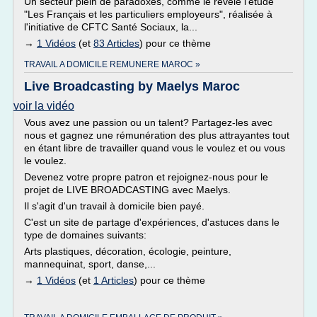
Un secteur plein de paradoxes, comme le révèle l'étude
"Les Français et les particuliers employeurs", réalisée à
l'initiative de CFTC Santé Sociaux, la...
→
1 Vidéos
(et
83 Articles
) pour ce thème
TRAVAIL A DOMICILE REMUNERE MAROC »
Live Broadcasting by Maelys Maroc
voir la vidéo
Vous avez une passion ou un talent? Partagez-les avec
nous et gagnez une rémunération des plus attrayantes tout
en étant libre de travailler quand vous le voulez et ou vous
le voulez.
Devenez votre propre patron et rejoignez-nous pour le
projet de LIVE BROADCASTING avec Maelys.
Il s'agit d'un travail à domicile bien payé.
C'est un site de partage d'expériences, d'astuces dans le
type de domaines suivants:
Arts plastiques, décoration, écologie, peinture,
mannequinat, sport, danse,...
→
1 Vidéos
(et
1 Articles
) pour ce thème