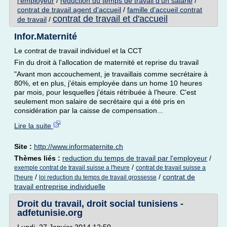
l'employeur
/
reduction du temps de travail d'un salarie
/
contrat de travail agent d'accueil
/
famille d'accueil contrat
contrat de travail et d'accueil
de travail
/
Infor.Maternité
Le contrat de travail individuel et la CCT
Fin du droit à l'allocation de maternité et reprise du travail
"Avant mon accouchement, je travaillais comme secrétaire à
80%, et en plus, j'étais employée dans un home 10 heures
par mois, pour lesquelles j'étais rétribuée à l'heure. C'est
seulement mon salaire de secrétaire qui a été pris en
considération par la caisse de compensation...
Lire la suite
Site :
http://www.informaternite.ch
Thèmes liés :
reduction du temps de travail par l'employeur
/
/
exemple contrat de travail suisse a l'heure
contrat de travail suisse a
/
/
contrat de
l'heure
loi reduction du temps de travail grossesse
travail entreprise individuelle
Droit du travail, droit social tunisiens -
adfetunisie.org