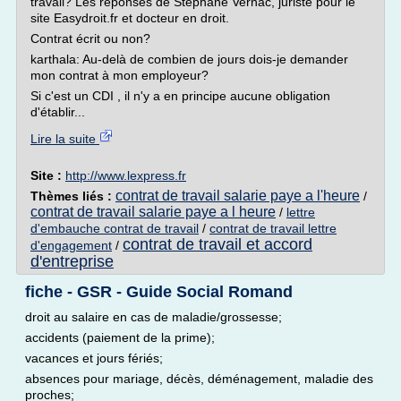
travail? Les réponses de Stéphane Vernac, juriste pour le
site Easydroit.fr et docteur en droit.
Contrat écrit ou non?
karthala: Au-delà de combien de jours dois-je demander
mon contrat à mon employeur?
Si c'est un CDI , il n'y a en principe aucune obligation
d'établir...
Lire la suite
Site :
http://www.lexpress.fr
contrat de travail salarie paye a l'heure
Thèmes liés :
/
contrat de travail salarie paye a l heure
/
lettre
d'embauche contrat de travail
/
contrat de travail lettre
contrat de travail et accord
d'engagement
/
d'entreprise
fiche - GSR - Guide Social Romand
droit au salaire en cas de maladie/grossesse;
accidents (paiement de la prime);
vacances et jours fériés;
absences pour mariage, décès, déménagement, maladie des
proches;