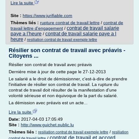
Lire la suite
Site :
https://www.jurifiable.com
Thèmes liés :
rupture contrat de travail lettre
/
contrat de
contrat de travail salarie
travail lettre d'engagement
/
paye a l'heure
contrat de travail salarie paye a l
/
heure
/
resiliation contrat de travail exemple lettre
Résilier son contrat de travail avec préavis -
Citoyens ...
Résilier son contrat de travail avec préavis
Dernière mise à jour de cette page le 27-12-2013
Le salarié a le droit de démissionner, c'est-à-dire de prendre
l'initiative de résilier son contrat de travail. La rupture du
contrat de travail doit résulter de la manifestation d'une
volonté sérieuse et non équivoque de la part du salarié.
La démission avec préavis est un acte...
Lire la suite
Date:
2017-04-03 17:05:49
Site :
http://www.guichet.public.lu
Thèmes liés :
/
resiliation contrat de travail exemple lettre
resiliation
contrat de travail et accord
/
contrat de travail lettre