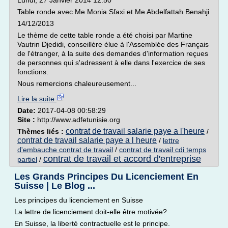
Lundi, 27 Janvier 2014 12:50
Table ronde avec Me Monia Sfaxi et Me Abdelfattah Benahji
14/12/2013
Le thème de cette table ronde a été choisi par Martine
Vautrin Djedidi, conseillère élue à l'Assemblée des Français
de l'étranger, à la suite des demandes d'information reçues
de personnes qui s'adressent à elle dans l'exercice de ses
fonctions.
Nous remercions chaleureusement...
Lire la suite
Date:
2017-04-08 00:58:29
Site :
http://www.adfetunisie.org
contrat de travail salarie paye a l'heure
Thèmes liés :
/
contrat de travail salarie paye a l heure
/
lettre
d'embauche contrat de travail
/
contrat de travail cdi temps
contrat de travail et accord d'entreprise
partiel
/
Les Grands Principes Du Licenciement En
Suisse | Le Blog ...
Les principes du licenciement en Suisse
La lettre de licenciement doit-elle être motivée?
En Suisse, la liberté contractuelle est le principe.