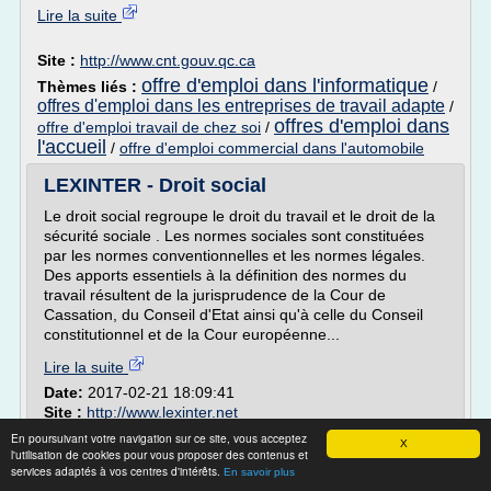
Lire la suite
Site :
http://www.cnt.gouv.qc.ca
offre d'emploi dans l'informatique
Thèmes liés :
/
offres d'emploi dans les entreprises de travail adapte
/
offres d'emploi dans
offre d'emploi travail de chez soi
/
l'accueil
/
offre d'emploi commercial dans l'automobile
LEXINTER - Droit social
Le droit social regroupe le droit du travail et le droit de la
sécurité sociale . Les normes sociales sont constituées
par les normes conventionnelles et les normes légales.
Des apports essentiels à la définition des normes du
travail résultent de la jurisprudence de la Cour de
Cassation, du Conseil d'Etat ainsi qu'à celle du Conseil
constitutionnel et de la Cour européenne...
Lire la suite
Date:
2017-02-21 18:09:41
Site :
http://www.lexinter.net
droit du travail code
contrat de
En poursuivant votre navigation sur ce site, vous acceptez
Thèmes liés :
/
X
l'utilisation de cookies pour vous proposer des contenus et
travail cours droit
evolution de l'organisation du
/
services adaptés à vos centres d'intérêts.
En savoir plus
conditions de travail dans l
travail en france
/