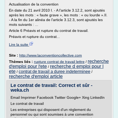
Actualisation de la convention
En date du 21 avril 2010 I. - A l'article 3.12.2, sont ajoutés
après les mots : « faute grave », les mots : « ou lourde ».II.
- A la fin du 1er alinéa de l'article 3.12.3, sont ajoutés les
mots suivants : ...
Article 6 Préavis et rupture du contrat de travail.
Préavis et rupture du contrat...
Lire la suite
Site :
http://www.laconventioncollective.com
recherche
Thèmes liés :
rupture contrat de travail lettre
/
d'emploi pour l'ete
recherche d emploi pour l
/
ete
contrat de travail a duree indeterminee
/
/
recherche d'emploi article
Le contrat de travail: Correct et sûr -
weka.ch
Email Imprimer Facebook Twitter Google+ Xing LinkedIn
Le contrat de travail
Les entreprises qui disposent d'un règlement du
personnel ou qui sont soumises à une convention