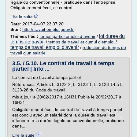
légale ou conventionnelle - pratiquée dans l'entreprise.
Obligatoirement écrit, ce contrat...
Lire la suite
Date:
2017-04-07 23:07:20
Site :
http://travail-emploi.gouv.fr
loi duree du
Thèmes liés :
temps partiel emploi d avenir
/
temps de travail
/
temps de travail et cumul d'emploi
/
temps de travail emploi d'avenir
/
reduction du temps de
travail d'un salarie
3.5. / 5.10. Le contrat de travail à temps
partiel | Info ...
Le contrat de travail à temps partiel
Références: Articles L. 3122-2, L. 3123-1, L. 3123-14 à L.
3123-28 du Code du travail
mis à jour le 20/02/2017 à 16H31 Publié le 20/02/2017 à
16H31
Obligatoirement écrit, le contrat de travail à temps partiel
est conclu avec un salarié dont la durée du travail est
inférieure à la durée, légale ou conventionnelle, pratiquée
dans...
Lire la suite