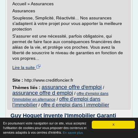
Accueil » Assurances
Assurances
Souplesse, Simplicité, Réactivité... Nos assurances
s'adaptent à votre projet pour vous apporter la meilleure
protection
S'assurer est une nécessité, parfois obligatoire, qui
permet de faire face aux conséquences financières des
aléas de la vie, et protège vos proches. Vous avez la
liberté de souscrire le niveau de garanties en fonction de
vos propres...
Lire la suite
Site :
http://www.creditfoncier.fr
assurance offre d'emploi
Thèmes liés :
/
assurance offre d emploi
/
offre d'emploi dans
offre d'emploi dans
/
l'immobilier en alternance
l'immobilier
offre d emploi dans l immobilier
/
Guy Hoquet invente l'Immobilier Garanti
En poursuivant votre navigation sur ce site, vous acceptez
Nos Garanties essentielles : lorsque vous confiez un bien à
X
l'utilisation de cookies pour vous proposer des contenus et
une agence GUY HOQUET L'IMMOBILIER dans le cadre
services adaptés à vos centres d'intérêts.
En savoir plus
d'un Contrat Guy Hoquet, vous bénéficiez automatiquement