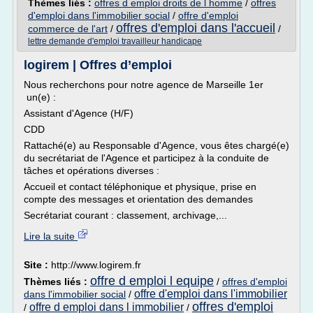
Thèmes liés :
offres d emploi droits de l homme
/
offres
d'emploi dans l'immobilier social
/
offre d'emploi
offres d'emploi dans l'accueil
commerce de l'art
/
/
lettre demande d'emploi travailleur handicape
logirem | Offres d’emploi
Nous recherchons pour notre agence de Marseille 1er
un(e) :
Assistant d'Agence (H/F)
CDD
Rattaché(e) au Responsable d'Agence, vous êtes chargé(e)
du secrétariat de l'Agence et participez à la conduite de
tâches et opérations diverses :
Accueil et contact téléphonique et physique, prise en
compte des messages et orientation des demandes
Secrétariat courant : classement, archivage,...
Lire la suite
Site :
http://www.logirem.fr
offre d emploi l equipe
Thèmes liés :
/
offres d'emploi
offre d'emploi dans l'immobilier
dans l'immobilier social
/
offres d'emploi
offre d emploi dans l immobilier
/
/