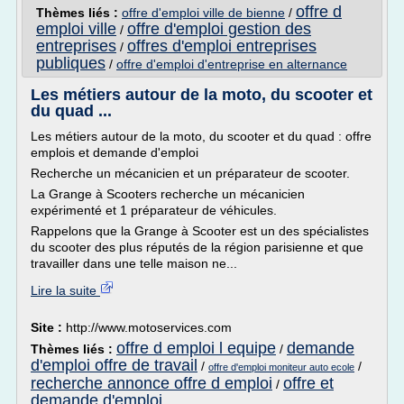
offre d
Thèmes liés :
offre d'emploi ville de bienne
/
emploi ville
offre d'emploi gestion des
/
entreprises
offres d'emploi entreprises
/
publiques
/
offre d'emploi d'entreprise en alternance
Les métiers autour de la moto, du scooter et
du quad ...
Les métiers autour de la moto, du scooter et du quad : offre
emplois et demande d'emploi
Recherche un mécanicien et un préparateur de scooter.
La Grange à Scooters recherche un mécanicien
expérimenté et 1 préparateur de véhicules.
Rappelons que la Grange à Scooter est un des spécialistes
du scooter des plus réputés de la région parisienne et que
travailler dans une telle maison ne...
Lire la suite
Site :
http://www.motoservices.com
offre d emploi l equipe
demande
Thèmes liés :
/
d'emploi offre de travail
/
/
offre d'emploi moniteur auto ecole
recherche annonce offre d emploi
offre et
/
demande d'emploi