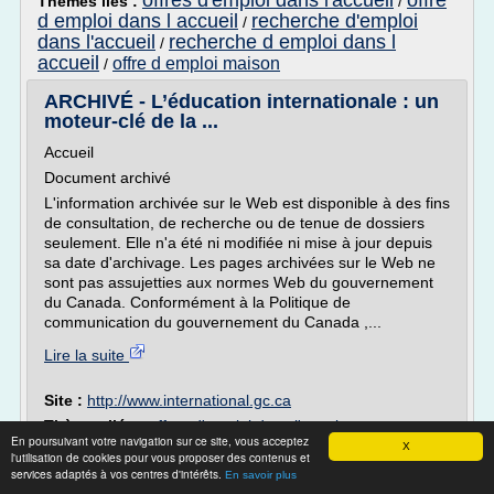
offres d'emploi dans l'accueil
offre
Thèmes liés :
/
d emploi dans l accueil
recherche d'emploi
/
dans l'accueil
recherche d emploi dans l
/
accueil
offre d emploi maison
/
ARCHIVÉ - L’éducation internationale : un
moteur-clé de la ...
Accueil
Document archivé
L'information archivée sur le Web est disponible à des fins
de consultation, de recherche ou de tenue de dossiers
seulement. Elle n'a été ni modifiée ni mise à jour depuis
sa date d'archivage. Les pages archivées sur le Web ne
sont pas assujetties aux normes Web du gouvernement
du Canada. Conformément à la Politique de
communication du gouvernement du Canada ,...
Lire la suite
Site :
http://www.international.gc.ca
Thèmes liés :
offres d'emploi dans l'enseignement
En poursuivant votre navigation sur ce site, vous acceptez
superieur
/
site pour recherche d'emploi au canada
/
X
l'utilisation de cookies pour vous proposer des contenus et
/
recherche d'emploi au canada pour etranger
recherche d'emploi au
services adaptés à vos centres d'intérêts.
En savoir plus
/
offres d'emploi dans l'industrie en suisse
canada francophone