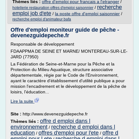
Thèmes liés :
offre d'emploi pour francais a l'etranger
/
recherche
/
hotellerie restauration offres d'emploi saisonnier
emploi job d'ete
/
la poste offre d'emploi saisonnier
/
recherche emploi d'animateur bafa
Offre d'emploi moniteur guide de pêche -
devenezguidepeche.fr
Responsable de développement
FDAAPPMA DE SEINE ET MARNE/ MONTEREAU-SUR-LE-
JARD (77950)
La Fédération de Seine-et-Marne pour la Pêche et la
Protection du Milieu Aquatique, structure associative
départementale, régie par le Code de l'Environnement,
ayant le caractère d'établissement d'utilité publique a pour
mission l'encadrement et le développement de la pêche de
loisirs, l'éducation...
Lire la suite
Site :
http://www.devenezguidepeche.fr
offre d emploi dans l
Thèmes liés :
environnement
recherche d emploi dans l
/
education
offres d'emploi pour l'ete
offre d
/
/
emploi pour l ete
recherche d emploi dans l