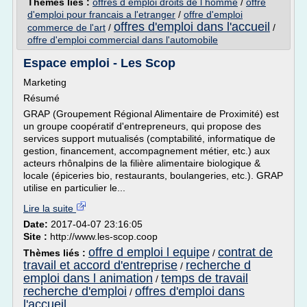
Thèmes liés :
offres d emploi droits de l homme
/
offre
d'emploi pour francais a l'etranger
/
offre d'emploi
offres d'emploi dans l'accueil
commerce de l'art
/
/
offre d'emploi commercial dans l'automobile
Espace emploi - Les Scop
Marketing
Résumé
GRAP (Groupement Régional Alimentaire de Proximité) est
un groupe coopératif d'entrepreneurs, qui propose des
services support mutualisés (comptabilité, informatique de
gestion, financement, accompagnement métier, etc.) aux
acteurs rhônalpins de la filière alimentaire biologique &
locale (épiceries bio, restaurants, boulangeries, etc.). GRAP
utilise en particulier le...
Lire la suite
Date:
2017-04-07 23:16:05
Site :
http://www.les-scop.coop
offre d emploi l equipe
contrat de
Thèmes liés :
/
travail et accord d'entreprise
recherche d
/
emploi dans l animation
temps de travail
/
recherche d'emploi
offres d'emploi dans
/
l'accueil