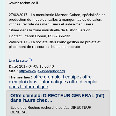
www.hitechm.co.il
27/02/2017 - La menuiserie Maznori Cohen, spécialisée en
production de meubles, salles à manger, tables de salon,
vitrines, recrute des menuisiers et aides-menuisiers.
Située dans la zone industrielle de Rishon Letzion.
Contact : Yaron Cohen, 053-7366233
24/02/2017 - La société Bleu Blanc gestion de projets et
placement de ressources humaines recrute :
- ...
Lire la suite
Date:
2017-04-05 15:06:40
Site :
http://www.jewishagency.org
offre d emploi l equipe
offre
Thèmes liés :
/
d'emploi dans l'informatique
offre d emploi
/
dans l informatique
Offre d'emploi DIRECTEUR GENERAL (h/f)
dans l'Eure chez ...
Ecole des Roches recherche son/sa DIRECTEUR
GENERAL.