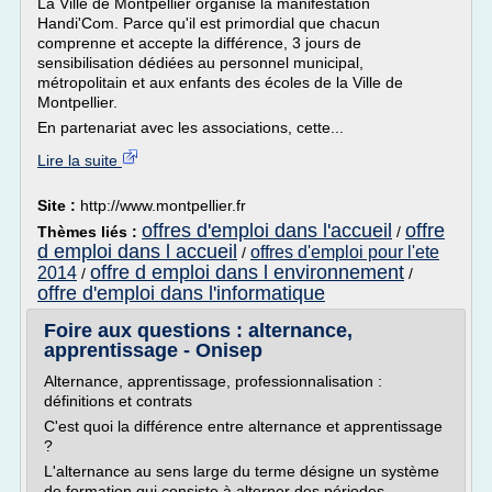
La Ville de Montpellier organise la manifestation
Handi'Com. Parce qu'il est primordial que chacun
comprenne et accepte la différence, 3 jours de
sensibilisation dédiées au personnel municipal,
métropolitain et aux enfants des écoles de la Ville de
Montpellier.
En partenariat avec les associations, cette...
Lire la suite
Site :
http://www.montpellier.fr
offres d'emploi dans l'accueil
offre
Thèmes liés :
/
d emploi dans l accueil
offres d'emploi pour l'ete
/
offre d emploi dans l environnement
2014
/
/
offre d'emploi dans l'informatique
Foire aux questions : alternance,
apprentissage - Onisep
Alternance, apprentissage, professionnalisation :
définitions et contrats
C'est quoi la différence entre alternance et apprentissage
?
L'alternance au sens large du terme désigne un système
de formation qui consiste à alterner des périodes