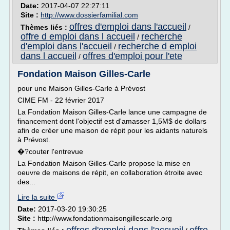
Date:
2017-04-07 22:27:11
Site :
http://www.dossierfamilial.com
offres d'emploi dans l'accueil
Thèmes liés :
/
offre d emploi dans l accueil
recherche
/
d'emploi dans l'accueil
recherche d emploi
/
dans l accueil
offres d'emploi pour l'ete
/
Fondation Maison Gilles-Carle
pour une Maison Gilles-Carle à Prévost
CIME FM - 22 février 2017
La Fondation Maison Gilles-Carle lance une campagne de
financement dont l'objectif est d'amasser 1,5M$ de dollars
afin de créer une maison de répit pour les aidants naturels
à Prévost.
�?couter l'entrevue
La Fondation Maison Gilles-Carle propose la mise en
oeuvre de maisons de répit, en collaboration étroite avec
des...
Lire la suite
Date:
2017-03-20 19:30:25
Site :
http://www.fondationmaisongillescarle.org