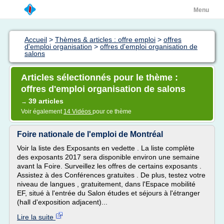
Menu
Accueil
>
Thèmes & articles : offre emploi
>
offres
d'emploi organisation
>
offres d'emploi organisation de
salons
Articles sélectionnés pour le thème :
offres d'emploi organisation de salons
39 articles
→
Voir également
14 Vidéos
pour ce thème
Foire nationale de l'emploi de Montréal
Voir la liste des Exposants en vedette . La liste complète
des exposants 2017 sera disponible environ une semaine
avant la Foire. Surveillez les offres de certains exposants .
Assistez à des Conférences gratuites . De plus, testez votre
niveau de langues , gratuitement, dans l'Espace mobilité
EF, situé à l'entrée du Salon études et séjours à l'étranger
(hall d'exposition adjacent)...
Lire la suite