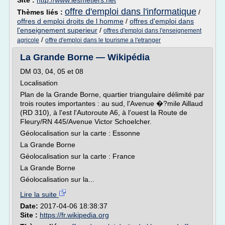
Site :
http://www.lesmetiers.net
offre d'emploi dans l'informatique
Thèmes liés :
/
offres d emploi droits de l homme
/
offres d'emploi dans
l'enseignement superieur
/
offres d'emploi dans l'enseignement
/
agricole
offre d'emploi dans le tourisme a l'etranger
La Grande Borne — Wikipédia
DM 03, 04, 05 et 08
Localisation
Plan de la Grande Borne, quartier triangulaire délimité par
trois routes importantes : au sud, l'Avenue �?mile Aillaud
(RD 310), à l'est l'Autoroute A6, à l'ouest la Route de
Fleury/RN 445/Avenue Victor Schoelcher.
Géolocalisation sur la carte : Essonne
La Grande Borne
Géolocalisation sur la carte : France
La Grande Borne
Géolocalisation sur la...
Lire la suite
Date:
2017-04-06 18:38:37
Site :
https://fr.wikipedia.org