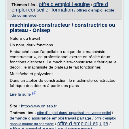
offre d emploi l equipe
offre d
Thèmes liés :
/
emploi conseiller formation
/
offres d'emploi ecole
de commerce
machiniste-constructeur / constructrice ou
plateau - Onisep
Nature du travail
Un nom, deux fonctions
Embauché sous l'appellation unique de « machiniste-
constructeur », ce professionnel exerce en réalité deux
fonctions distinctes. Le machiniste-constructeur fabrique le
décor ; le machiniste de plateau le fait fonctionner.
Multitâche et polyvalent
Dans un atelier de construction, le machiniste-constructeur
fabrique des décors à partir des plans...
Lire la suite
Site :
http://www.onisep.fr
Thèmes liés :
/
offre d'emploi dans l'organisation evenementiel
demande d assurance emploi travail partage
/
offre d'emploi
offre d emploi l equipe
/
/
dans le monde du spectacle