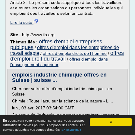
Article 2. Le présent code s'applique à tous les travailleurs
et à toutes les organisations ou personnes individuelles qui
emploient des travailleurs selon un contrat...
Lire la suite
Site :
http://www.ilo.org
offres d'emploi entreprises
Thèmes liés :
publiques
offres d'emploi dans les entreprises de
/
offres
travail adapte
/
offres d emploi droits de l homme
/
d'emploi droit du travail
/
offres d'emploi dans
l'enseignement superieur
emplois industrie chimique offres en
Suisse | suisse ...
Chercher votre offre d'emploi industrie chimique : en
Suisse
Chimie : Toute l'actu sur la science de la nature - L ...
lun., 03 avr. 2017 03:54:00 GMT
Au coeur de l'industrie, en amont de nombreux secteurs,
Arkema, Solvay, Air Liquide, BASF, Bayer, Dow Chemical,
En poursuivant votre navigation sur ce site, vous acceptez
X
l'utilisation de cookies pour vous proposer des contenus et
DuPont... tous les groupes de la chimie sont sur ... - voir
services adaptés à vos centres d'intérêts.
En savoir plus
l'offre