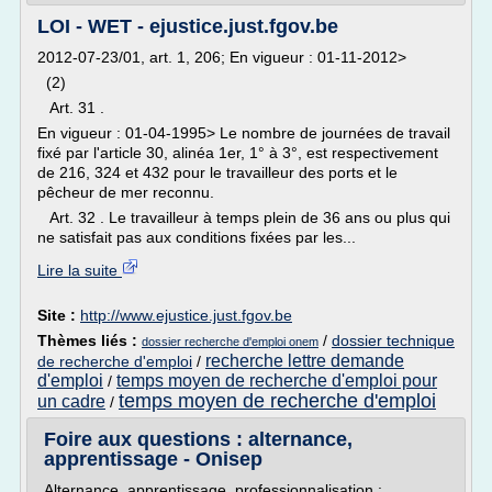
LOI - WET - ejustice.just.fgov.be
2012-07-23/01, art. 1, 206; En vigueur : 01-11-2012>
(2)
Art. 31 .
En vigueur : 01-04-1995> Le nombre de journées de travail
fixé par l'article 30, alinéa 1er, 1° à 3°, est respectivement
de 216, 324 et 432 pour le travailleur des ports et le
pêcheur de mer reconnu.
Art. 32 . Le travailleur à temps plein de 36 ans ou plus qui
ne satisfait pas aux conditions fixées par les...
Lire la suite
Site :
http://www.ejustice.just.fgov.be
Thèmes liés :
/
dossier technique
dossier recherche d'emploi onem
recherche lettre demande
de recherche d'emploi
/
d'emploi
temps moyen de recherche d'emploi pour
/
temps moyen de recherche d'emploi
un cadre
/
Foire aux questions : alternance,
apprentissage - Onisep
Alternance, apprentissage, professionnalisation :