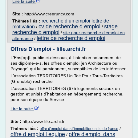
Lire la suite
Site :
http://www.creeruncv.com
recherche d un emploi lettre de
Thèmes liés :
cv de recherche d emploi
stage
motivation
/
/
recherche d emploi
/
site pour recherche d'emploi en
lettre de recherche d emploi
alternance
/
Offres D'emploi - lille.archi.fr
L'Ens{ap}L publie ci-dessous, à l'intention notamment de
ses diplômé-e-s, les offres d'emploi [en Architecture ou
Paysage] qui lui parviennent, susceptibles de les intéresser.
L'association TERRITOIRES Un Toit Pour Tous-Territoires
(Grenoble) recherche
L'association TERRITOIRES (675 logements sociaux en
gestion et unités d'habitation en hébergement) recherche,
pour son équipe du Service...
Lire la suite
Site :
http://www.lille.archi.fr
Thèmes liés :
/
offre d'emploi dans l'immobilier en ile de france
offre d emploi l equipe
offre d'emploi dans
/