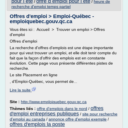
pour l ete
offre d emploi pour l ete
/
/
heure de
recherche d'emploi temps partiel
Offres d'emploi > Emploi-Québec -
emploiquebec.gouv.qc.ca
Vous êtes ici : Accueil > Trouver un emploi > Offres
d'emploi
Offres d'emploi
La recherche d'offres d'emplois est une étape importante
pour qui veut trouver un emploi, et elle doit tenir compte du
fait que la façon d'offrir des emplois est en constante
évolution. Cette page vous présente différentes pistes de
recherche.
Le site Placement en ligne
, d'Emploi-Québec, vous permet de...
Lire la suite
Site :
http://www.emploiquebec.gouv.qc.ca
offres
Thèmes liés :
offre d'emplois dans le nord
/
d'emploi entreprises publiques
/
site pour recherche
d'emploi au canada
/
annonce offre d'emploi exemple
/
offres d'emplois la poste