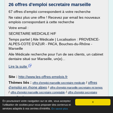
26 offres d'emploi secretaire marseille
67 offres d'emploi correspondent à votre recherche
Ne ratez plus une offre ! Recevez par email les nouveaux
emplois correspondant à cette recherche
Votre email :
SECRETAIRE MEDICALE H/F
Temps partiel | Aile Médicale | Localisation : PROVENCE-
ALPES-COTE D'AZUR - PACA, Bouches-du-Rhône -
Marseille
Aile Médicale recherche pour l'un de ses clients, un cabinet
dentaire situé sur Marseille, un(e)...
Lire la suite
Site :
http://www.les-offres-emplois.fr
Thèmes liés :
/
offres
offre d'emploi marseille secretaire medicale
d'emploi en rhone alpes
/
offre d'emploi marseille secretaire mi temps
/
/
offre d'emploi marseille secretaire comptable
offre d'emploi secretaire
marseille cdi
En poursuivant votre navigation sur ce site, vous acceptez
X
l'utilisation de cookies pour vous proposer des contenus et
Exigences particulières de certains
services adaptés à vos centres d'intérêts.
En savoir plus
programmes de 2e et 3e ...