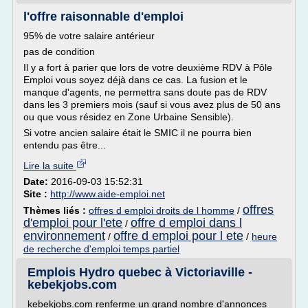
l'offre raisonnable d'emploi
95% de votre salaire antérieur
pas de condition
Il y a fort à parier que lors de votre deuxième RDV à Pôle
Emploi vous soyez déjà dans ce cas. La fusion et le
manque d'agents, ne permettra sans doute pas de RDV
dans les 3 premiers mois (sauf si vous avez plus de 50 ans
ou que vous résidez en Zone Urbaine Sensible).
Si votre ancien salaire était le SMIC il ne pourra bien
entendu pas être...
Lire la suite
Date:
2016-09-03 15:52:31
Site :
http://www.aide-emploi.net
offres
Thèmes liés :
offres d emploi droits de l homme
/
d'emploi pour l'ete
offre d emploi dans l
/
environnement
offre d emploi pour l ete
/
/
heure
de recherche d'emploi temps partiel
Emplois Hydro quebec à Victoriaville -
kebekjobs.com
kebekjobs.com renferme un grand nombre d'annonces