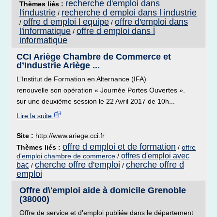
recherche d'emploi dans
Thèmes liés :
l'industrie
recherche d emploi dans l industrie
/
offre d emploi l equipe
offre d'emploi dans
/
/
l'informatique
offre d emploi dans l
/
informatique
CCI Ariège Chambre de Commerce et
d’Industrie Ariège ...
L'Institut de Formation en Alternance (IFA)
renouvelle son opération « Journée Portes Ouvertes ».
sur une deuxième session le 22 Avril 2017 de 10h...
Lire la suite
Site :
http://www.ariege.cci.fr
offre d emploi et de formation
Thèmes liés :
/
offre
offres d'emploi avec
d'emploi chambre de commerce
/
cherche offre d'emploi
cherche offre d
bac
/
/
emploi
Offre d\'emploi aide à domicile Grenoble
(38000)
Offre de service et d'emploi publiée dans le département