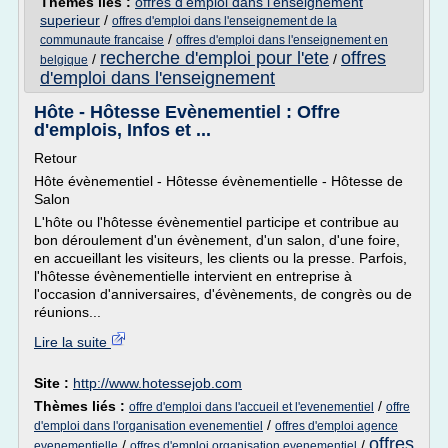
Thèmes liés :
offres d'emploi dans l'enseignement
superieur
/
offres d'emploi dans l'enseignement de la
/
communaute francaise
offres d'emploi dans l'enseignement en
recherche d'emploi pour l'ete
offres
/
/
belgique
d'emploi dans l'enseignement
Hôte - Hôtesse Evènementiel : Offre
d'emplois, Infos et ...
Retour
Hôte évènementiel - Hôtesse évènementielle - Hôtesse de
Salon
L'hôte ou l'hôtesse évènementiel participe et contribue au
bon déroulement d'un évènement, d'un salon, d'une foire,
en accueillant les visiteurs, les clients ou la presse. Parfois,
l'hôtesse évènementielle intervient en entreprise à
l'occasion d'anniversaires, d'évènements, de congrès ou de
réunions...
Lire la suite
Site :
http://www.hotessejob.com
Thèmes liés :
/
offre d'emploi dans l'accueil et l'evenementiel
offre
/
d'emploi dans l'organisation evenementiel
offres d'emploi agence
offres
/
/
evenementielle
offres d'emploi organisation evenementiel