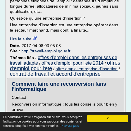
personnes éloignées de l'emploi : demandeurs d'emploi de
longue durée, allocataires de minima sociaux, jeunes sans
qualification, etc..
Qu'est-ce qu'une entreprise d'insertion ?
Une entreprise d'insertion est une entreprise opérant dans
le secteur marchand, mais dont la finalité...
Lire la suite
Date:
2017-04-08 03:05:08
Site :
http://travail-emploi.gouv.fr
offres d'emploi dans les entreprises de
Thèmes liés :
offres
travail adapte
offres d'emploi pour l'ete 2014
/
/
d'emploi pour l'ete
/
offre emploi entreprise d'insertion
/
contrat de travail et accord d'entreprise
Comment faire une reconversion fans
l'informatique
Contact
Reconversion informatique : tous les conseils pour bien y
arriver
L'informatique attire beaucoup de monde. Il n'est donc
En poursuivant votre navigation sur ce site, vous acceptez
X
l'utilisation de cookies pour vous proposer des contenus et
pas rare de voir des reconversions dans l'informatique.
services adaptés à vos centres d'intérêts.
Cet article va vous expliquer les grandes lignes de cette
En savoir plus