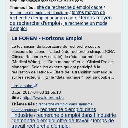
Site :
http://www.recherche-eveillee.com
site de recherche d'emploi cadre
Thèmes liés :
/
temps moyen de
recherche d'emploi art et culture
/
temps moyen
recherche d'emploi pour un cadre
/
de recherche d'emploi
je recherche un mode
/
d'emploi
Le FOREM - Horizons Emploi
Le technicien de laboratoire de recherche couvre
plusieurs fonctions : l'attaché de recherche clinique (CRA-
Clinical Research Associate), le rédacteur médical
(Medical Writer), le "Data manager" et le "Clinical Project
Manager". Selon les experts qui ont participé à la
réalisation de l'étude « Effets de la transition numérique
sur les secteurs » (1) le "data manager", par sa double...
Lire la suite
Date:
2017-04-03 11:55:13
Site :
https://www.leforem.be
Thèmes liés :
recherche d'emploi dans l'industrie
recherche d'emploi dans
/
pharmaceutique
l'industrie
recherche d emploi dans l industrie
/
demande d'emploi offre de travail
temps de
/
/
travail recherche d'emploi