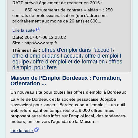
RATP prévoit également de recruter en 2016 :
- 850 recrutements de contrats « aidés » : 250
contrats de professionnalisation (qui s'adressent
prioritairement aux moins de 26 ans) et 600...
Lire la suite
Date:
2017-04-06 12:23:02
Site :
http://www.ratp.fr
offres d'emploi dans l'accueil
Thèmes liés :
/
offre d emploi dans l accueil
offre d emploi l
/
equipe
offre d emploi et de formation
offres
/
/
d'emploi pour l'ete
Maison de l’Emploi Bordeaux : Formation,
Orientation ...
Un nouveau site pour toutes les offres d'emploi à Bordeaux
La Ville de Bordeaux et la société pessacaise Jobijoba
s'associent pour lancer " Bordeaux pour l'emploi " : un outil
web référençant en temps réel 6 à 8 000 offres; mais
proposant aussi des infos sur l'emploi local, des tendances-
métiers, un lien vers l'agenda de la Maison...
Lire la suite