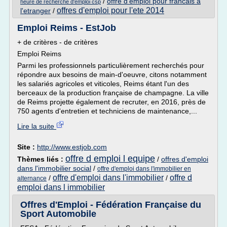
/
offre d'emploi pour francais a
heure de recherche d'emploi csp
offres d'emploi pour l'ete 2014
l'etranger
/
Emploi Reims - EstJob
+ de critères - de critères
Emploi Reims
Parmi les professionnels particulièrement recherchés pour
répondre aux besoins de main-d'oeuvre, citons notamment
les salariés agricoles et viticoles, Reims étant l'un des
berceaux de la production française de champagne. La ville
de Reims projette également de recruter, en 2016, près de
750 agents d'entretien et techniciens de maintenance,...
Lire la suite
Site :
http://www.estjob.com
offre d emploi l equipe
Thèmes liés :
/
offres d'emploi
dans l'immobilier social
/
offre d'emploi dans l'immobilier en
offre d'emploi dans l'immobilier
offre d
/
/
alternance
emploi dans l immobilier
Offres d'Emploi - Fédération Française du
Sport Automobile