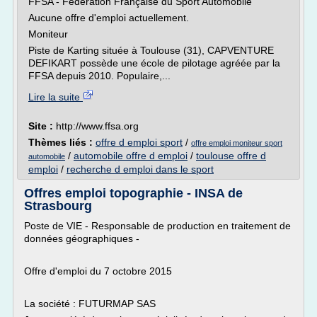
FFSA - Fédération Française du Sport Automobile
Aucune offre d'emploi actuellement.
Moniteur
Piste de Karting située à Toulouse (31), CAPVENTURE
DEFIKART possède une école de pilotage agréée par la
FFSA depuis 2010. Populaire,...
Lire la suite
Site :
http://www.ffsa.org
Thèmes liés :
offre d emploi sport
/
offre emploi moniteur sport
/
automobile offre d emploi
/
toulouse offre d
automobile
emploi
/
recherche d emploi dans le sport
Offres emploi topographie - INSA de
Strasbourg
Poste de VIE - Responsable de production en traitement de
données géographiques -
Offre d'emploi du 7 octobre 2015
La société : FUTURMAP SAS