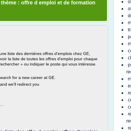
o
 thème : offre d emploi et de formation
o
d
m
t
p
m
c
 une liste des dernières offres d'emplois chez GE,
c
voir la liste de toutes les offres d'emploi pour chaque
Rechercher » ou indiquer le poste qui vous intéresse.
p
re
earch for a new career at GE.
m
and we'll redirect you
e
r
c
..
c
r
re
r