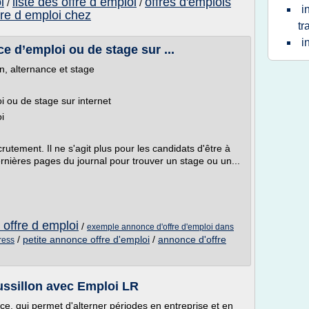
i
liste des offre d emploi
offres d'emplois
/
/
i
fre d emploi chez
tr
i
 d’emploi ou de stage sur ...
on, alternance et stage
ou de stage sur internet
i
rutement. Il ne s'agit plus pour les candidats d'être à
ernières pages du journal pour trouver un stage ou un...
offre d emploi
/
exemple annonce d'offre d'emploi dans
/
petite annonce offre d'emploi
/
annonce d'offre
ress
ssillon avec Emploi LR
nce, qui permet d'alterner périodes en entreprise et en