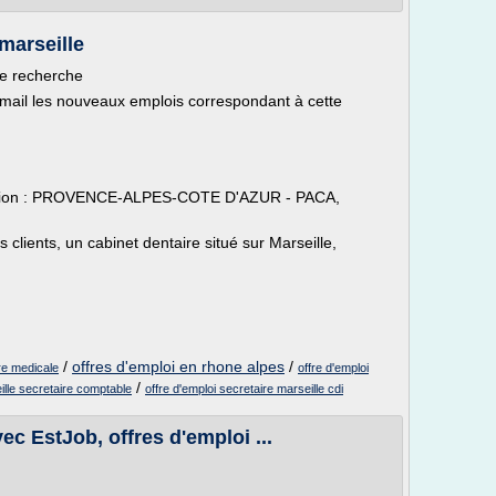
 marseille
re recherche
email les nouveaux emplois correspondant à cette
lisation : PROVENCE-ALPES-COTE D'AZUR - PACA,
 clients, un cabinet dentaire situé sur Marseille,
/
offres d'emploi en rhone alpes
/
ire medicale
offre d'emploi
/
ille secretaire comptable
offre d'emploi secretaire marseille cdi
c EstJob, offres d'emploi ...