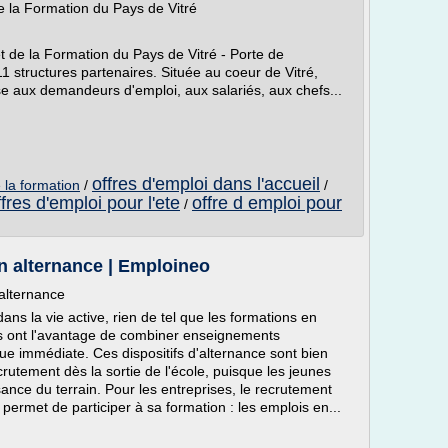
de la Formation du Pays de Vitré
et de la Formation du Pays de Vitré - Porte de
11 structures partenaires. Située au coeur de Vitré,
e aux demandeurs d'emploi, aux salariés, aux chefs...
offres d'emploi dans l'accueil
 la formation
/
/
ffres d'emploi pour l'ete
offre d emploi pour
/
on alternance | Emploineo
 alternance
dans la vie active, rien de tel que les formations en
es ont l'avantage de combiner enseignements
que immédiate. Ces dispositifs d'alternance sont bien
rutement dès la sortie de l'école, puisque les jeunes
ance du terrain. Pour les entreprises, le recrutement
permet de participer à sa formation : les emplois en...