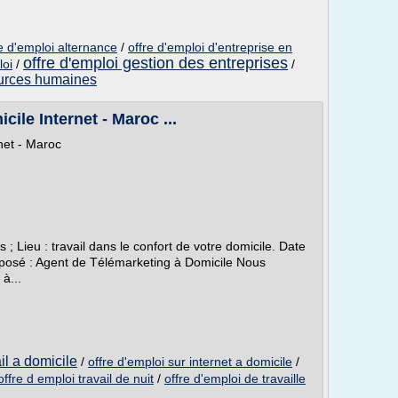
re d'emploi alternance
/
offre d'emploi d'entreprise en
offre d'emploi gestion des entreprises
loi
/
/
ources humaines
cile Internet - Maroc ...
rnet - Maroc
; Lieu : travail dans le confort de votre domicile. Date
oposé : Agent de Télémarketing à Domicile Nous
à...
il a domicile
/
offre d'emploi sur internet a domicile
/
offre d emploi travail de nuit
/
offre d'emploi de travaille