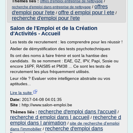
Thèmes liés :
/
offres d'emploi entreprise de nettoyage
offres
/
recherche d'emploi dans entreprise de nettoyage
d'emploi pour l'ete
offre d emploi pour l ete
/
/
recherche d'emploi pour l'ete
Salon de l'Emploi et de la Création
d'Activités - Accueil
Les tests de recrutement : les comprendre pour les réussir !
Atelier de démystification des tests psychotechniques
Ils ont des noms à faire frémir et sont la hantise des
candidats. Ils se nomment : EAE, GZ, IPV, Papi, Sosie ou
encore 16PF, RAIS85 et PM38 ... Ce sont les tests de
recrutement les plus fréquemment utilisés.
Leur rôle ? Evaluer votre intelligence abstraite ou vos
aptitudes...
Lire la suite
Date:
2017-04-08 04:01:35
Site :
http://www.salon-emploi.be
recherche d'emploi dans l'accueil
Thèmes liés :
/
recherche d emploi dans l accueil
recherche d
/
emploi dans l animation
/
site de recherche d'emploi
recherche d'emploi dans
dans l'immobilier
/