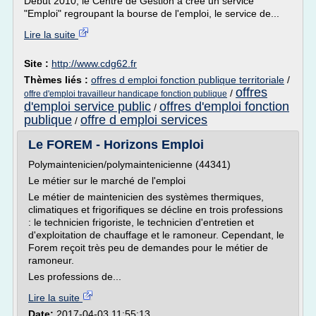
Début 2010, le Centre de Gestion a créé un service
"Emploi" regroupant la bourse de l'emploi, le service de...
Lire la suite
Site :
http://www.cdg62.fr
Thèmes liés :
offres d emploi fonction publique territoriale
/
offres
/
offre d'emploi travailleur handicape fonction publique
d'emploi service public
offres d'emploi fonction
/
publique
offre d emploi services
/
Le FOREM - Horizons Emploi
Polymaintenicien/polymaintenicienne (44341)
Le métier sur le marché de l'emploi
Le métier de maintenicien des systèmes thermiques,
climatiques et frigorifiques se décline en trois professions
: le technicien frigoriste, le technicien d'entretien et
d'exploitation de chauffage et le ramoneur. Cependant, le
Forem reçoit très peu de demandes pour le métier de
ramoneur.
Les professions de...
Lire la suite
Date:
2017-04-03 11:55:13