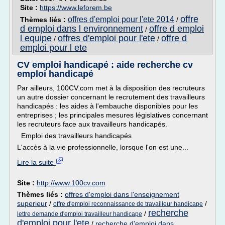
Site :
https://www.leforem.be
offre
offres d'emploi pour l'ete 2014
Thèmes liés :
/
d emploi dans l environnement
offre d emploi
/
l equipe
offres d'emploi pour l'ete
offre d
/
/
emploi pour l ete
CV emploi handicapé : aide recherche cv
emploi handicapé
Par ailleurs, 100CV.com met à la disposition des recruteurs
un autre dossier concernant le recrutement des travailleurs
handicapés : les aides à l'embauche disponibles pour les
entreprises ; les principales mesures législatives concernant
les recruteurs face aux travailleurs handicapés.
Emploi des travailleurs handicapés
L'accès à la vie professionnelle, lorsque l'on est une...
Lire la suite
Site :
http://www.100cv.com
Thèmes liés :
offres d'emploi dans l'enseignement
superieur
/
/
offre d'emploi reconnaissance de travailleur handicape
recherche
/
lettre demande d'emploi travailleur handicape
d'emploi pour l'ete
/
recherche d'emploi dans