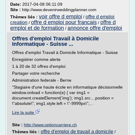
Date:
2017-04-08 06:11:09
Site :
http://www.devenirweddingplanner.com
voir offre d emploi
offre d emploi
Thèmes liés :
/
offre d emploi pour francais
offre d
creation
/
/
emploi et de formation
annonce offre d'emploi
/
Offres d'emploi Travail à Domicile
Informatique - Suisse ...
Offres d'emploi Travail à Domicile Informatique - Suisse
Enregistrer comme alerte
1 à 20 de 32 offres d'emploi
Partager votre recherche
Administration federale - Berne
"Stagiaire d'une haute école en informatique décisionnelle
window.onload = function(e) { var img1 =
document.createElement('img'); img1.src....position =
\"absolute\"; img1.style.left = \"-9999px\";...
Lire la suite
Site :
http://www.optioncarriere.ch
offre d'emploi de travail a domicile
Thèmes liés :
/