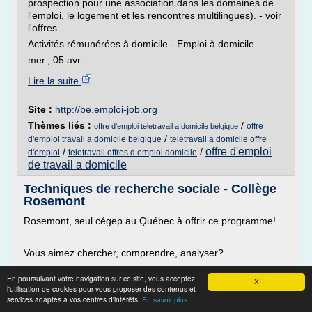
prospection pour une association dans les domaines de
l'emploi, le logement et les rencontres multilingues). - voir
l'offres
Activités rémunérées à domicile - Emploi à domicile
mer., 05 avr....
Lire la suite
Site :
http://be.emploi-job.org
Thèmes liés :
/
offre
offre d'emploi teletravail a domicile belgique
/
d'emploi travail a domicile belgique
teletravail a domicile offre
offre d'emploi
/
/
d'emploi
teletravail offres d emploi domicile
de travail a domicile
Techniques de recherche sociale - Collège
Rosemont
Rosemont, seul cégep au Québec à offrir ce programme!
Vous aimez chercher, comprendre, analyser?
En poursuivant votre navigation sur ce site, vous acceptez
X
Le programme Techniques de recherche sociale vous fait
l'utilisation de cookies pour vous proposer des contenus et
découvrir le fonctionnement des sociétés humaines.
services adaptés à vos centres d'intérêts.
En savoir plus