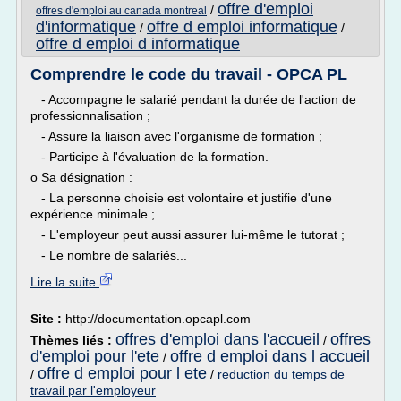
offre d'emploi
/
offres d'emploi au canada montreal
d'informatique
offre d emploi informatique
/
/
offre d emploi d informatique
Comprendre le code du travail - OPCA PL
- Accompagne le salarié pendant la durée de l'action de
professionnalisation ;
- Assure la liaison avec l'organisme de formation ;
- Participe à l'évaluation de la formation.
o Sa désignation :
- La personne choisie est volontaire et justifie d'une
expérience minimale ;
- L'employeur peut aussi assurer lui-même le tutorat ;
- Le nombre de salariés...
Lire la suite
Site :
http://documentation.opcapl.com
offres d'emploi dans l'accueil
offres
Thèmes liés :
/
d'emploi pour l'ete
offre d emploi dans l accueil
/
offre d emploi pour l ete
/
/
reduction du temps de
travail par l'employeur