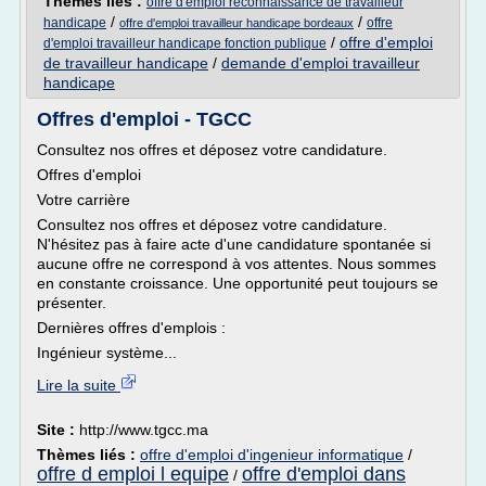
Thèmes liés :
offre d'emploi reconnaissance de travailleur
/
/
handicape
offre
offre d'emploi travailleur handicape bordeaux
/
offre d'emploi
d'emploi travailleur handicape fonction publique
de travailleur handicape
/
demande d'emploi travailleur
handicape
Offres d'emploi - TGCC
Consultez nos offres et déposez votre candidature.
Offres d'emploi
Votre carrière
Consultez nos offres et déposez votre candidature.
N'hésitez pas à faire acte d'une candidature spontanée si
aucune offre ne correspond à vos attentes. Nous sommes
en constante croissance. Une opportunité peut toujours se
présenter.
Dernières offres d'emplois :
Ingénieur système...
Lire la suite
Site :
http://www.tgcc.ma
Thèmes liés :
offre d'emploi d'ingenieur informatique
/
offre d emploi l equipe
offre d'emploi dans
/