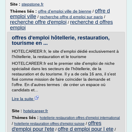
Site :
stepstone.fr
offre d
Thèmes liés :
offre d'emploi ville de bienne
/
emploi ville
/
recherche offre d emploi sur paris
/
recherche offre d'emploi
recherche d offres
/
emploi
offres d'emploi hôtellerie, restauration,
tourisme en ...
HOTELCAREER.fr, le site d'emploi dédié exclusivement à
l'hôtellerie, la restauration et le tourisme
HOTELCAREER.fr est le premier site d'emploi de niche
spécialisé dans les secteurs de l'hôtellerie, de la
restauration et du tourisme. Il y a de cela 16 ans, il s'est
fixé comme mission de faire coïncider la demande et
l'offre. En d'autres termes : de créer un espace où
candidats et...
Lire la suite
Site :
hotelcareer.fr
Thèmes liés :
hotellerie restauration offres d'emploi international
offres
/
/
hotellerie restauration offres d'emploi suisse
d'emploi pour l'ete
offre d emploi pour l ete
/
/