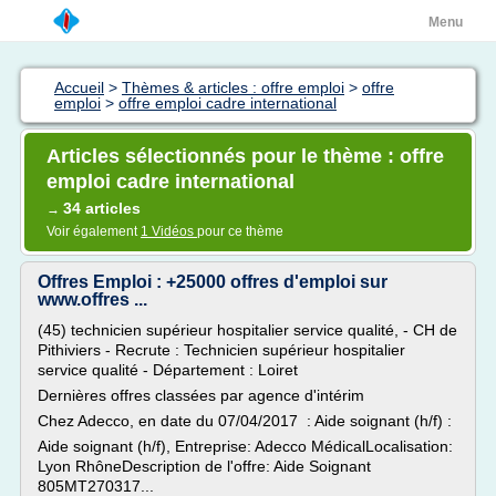
Menu
Accueil
>
Thèmes & articles : offre emploi
>
offre
emploi
>
offre emploi cadre international
Articles sélectionnés pour le thème : offre
emploi cadre international
34 articles
→
Voir également
1 Vidéos
pour ce thème
Offres Emploi : +25000 offres d'emploi sur
www.offres ...
(45) technicien supérieur hospitalier service qualité, - CH de
Pithiviers - Recrute : Technicien supérieur hospitalier
service qualité - Département : Loiret
Dernières offres classées par agence d'intérim
Chez Adecco, en date du 07/04/2017 : Aide soignant (h/f) :
Aide soignant (h/f), Entreprise: Adecco MédicalLocalisation:
Lyon RhôneDescription de l'offre: Aide Soignant
805MT270317...