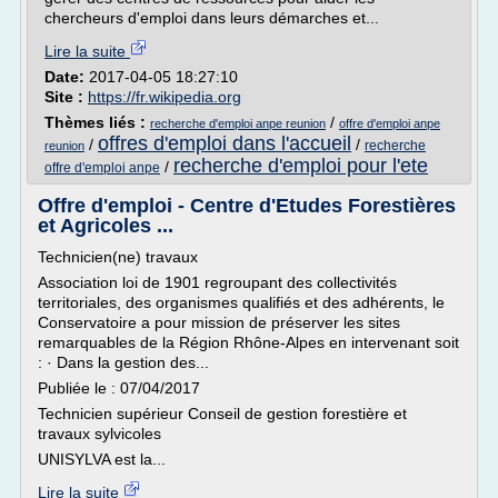
chercheurs d'emploi dans leurs démarches et...
Lire la suite
Date:
2017-04-05 18:27:10
Site :
https://fr.wikipedia.org
Thèmes liés :
/
recherche d'emploi anpe reunion
offre d'emploi anpe
offres d'emploi dans l'accueil
/
/
recherche
reunion
recherche d'emploi pour l'ete
/
offre d'emploi anpe
Offre d'emploi - Centre d'Etudes Forestières
et Agricoles ...
Technicien(ne) travaux
Association loi de 1901 regroupant des collectivités
territoriales, des organismes qualifiés et des adhérents, le
Conservatoire a pour mission de préserver les sites
remarquables de la Région Rhône-Alpes en intervenant soit
: · Dans la gestion des...
Publiée le : 07/04/2017
Technicien supérieur Conseil de gestion forestière et
travaux sylvicoles
UNISYLVA est la...
Lire la suite