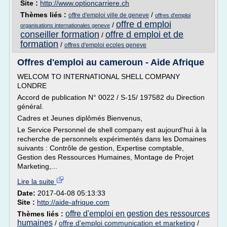
Site :
http://www.optioncarriere.ch
Thèmes liés :
/
offre d'emploi ville de geneve
offres d'emploi
offre d emploi
/
organisations internationales geneve
conseiller formation
offre d emploi et de
/
formation
/
offres d'emploi ecoles geneve
Offres d'emploi au cameroun - Aide Afrique
WELCOM TO INTERNATIONAL SHELL COMPANY
LONDRE
Accord de publication N° 0022 / S-15/ 197582 du Direction
général.
Cadres et Jeunes diplômés Bienvenus,
Le Service Personnel de shell company est aujourd'hui à la
recherche de personnels expérimentés dans les Domaines
suivants : Contrôle de gestion, Expertise comptable,
Gestion des Ressources Humaines, Montage de Projet
Marketing,...
Lire la suite
Date:
2017-04-08 05:13:33
Site :
http://aide-afrique.com
offre d'emploi en gestion des ressources
Thèmes liés :
humaines
/
offre d'emploi communication et marketing
/