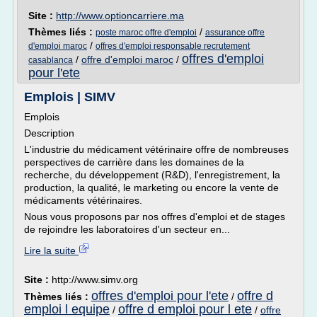
Site :
http://www.optioncarriere.ma
Thèmes liés :
/
poste maroc offre d'emploi
assurance offre
/
d'emploi maroc
offres d'emploi responsable recrutement
offres d'emploi
/
offre d'emploi maroc
/
casablanca
pour l'ete
Emplois | SIMV
Emplois
Description
L'industrie du médicament vétérinaire offre de nombreuses
perspectives de carrière dans les domaines de la
recherche, du développement (R&D), l'enregistrement, la
production, la qualité, le marketing ou encore la vente de
médicaments vétérinaires.
Nous vous proposons par nos offres d'emploi et de stages
de rejoindre les laboratoires d'un secteur en...
Lire la suite
Site :
http://www.simv.org
offres d'emploi pour l'ete
offre d
Thèmes liés :
/
emploi l equipe
offre d emploi pour l ete
/
/
offre