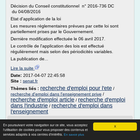
Décision du Conseil constitutionnel n° 2016-736 DC
du 04/08/2016
Etat d'application de la loi
Les mesures réglementaires prévues par cette loi sont
partiellement prises par le Gouvernement.
Dernière modification effectuée le 06 avril 2017.
Le contrôle de l'application des lois est effectué
régulièrement mais selon des périodicités variables.
La publication de...
Lire la suite
Date:
2017-04-07 22:45:58
Site :
senat.fr
recherche d'emploi pour l'ete
Thèmes liés :
/
recherche d'emploi dans l'enseignement prive
/
recherche d'emploi article
recherche d'emploi
/
dans l'industrie
recherche d'emploi dans
/
l'enseignement
Emploi recherche & développement -
En poursuivant votre navigation sur ce site, vous acceptez
Lorraine - Carrière ...
X
l'utilisation de cookies pour vous proposer des contenus et
services adaptés à vos centres d'intérêts.
En savoir plus
TECHNICIEN D'ESSAIS VIBRATIONS H/F